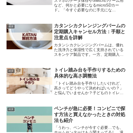
スマホのデータ保存やSwitchのゲーム用
など、何かと必要になるmicroSDカー
ド。「今すぐ必要なのに手元にな
い…！」という経験、ありませんか？そ
んなときに心強い存在が、コンビニで買
えるmicroSDカードです。コンビニなら
カタンシカクレンジングバームの
雑貨
24時間いつで...
定期購入キャンセル方法：手順と
注意点を詳解
カタンシカクレンジングバームは、優れ
た洗浄力と保湿性で広く支持されている
スキンケア製品です。一方、定期購入を
試した結果、肌に合わなかったり、解約
の方法が分からず困っているユーザーも
います。本記事では、カタンシカクレン
トイレ踏み台を手作りするための
雑貨
ジングバームの定期購入キ...
具体的な高さ調整法
「トイレ踏み台を手作りしたいけれど、
高さってどうやって決めればいいの？」
と悩んでいませんか？子どものトイレト
レーニングや大人の健康のためにも、踏
み台の高さは非常に重要です。正しい高
さに調節された踏み台は、排便姿勢を整
ペンチが急に必要！コンビニで探
雑貨
え、体にやさしいだけでな...
す方法と買えなかったときの対処
法も紹介
「うわっ、ペンチが今すぐ必要…でも、
ホームセンターはもう閉まってるし、遠