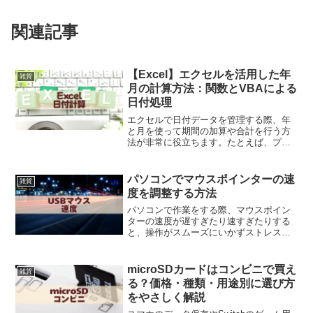
関連記事
【Excel】エクセルを活用した年
雑貨
月の計算方法：関数とVBAによる
日付処理
エクセルで日付データを管理する際、年
と月を使って期間の加算や合計を行う方
法が非常に役立ちます。たとえば、プロ
ジェクトの所要期間や社員の勤務年数の
計算などに応用できます。この記事で
は、エクセルで年月を用いた日付計算を
パソコンでマウスポインターの速
雑貨
行う手順を、関数とVBAマ...
度を調整する方法
パソコンで作業をする際、マウスポイン
ターの速度が遅すぎたり速すぎたりする
と、操作がスムーズにいかずストレスを
感じることがあります。特に、USBマウ
スの速度調整は、作業効率やゲームの快
適さを大きく左右する重要なポイントで
microSDカードはコンビニで買え
雑貨
す。本記事では、マウス...
る？価格・種類・用途別に選び方
をやさしく解説