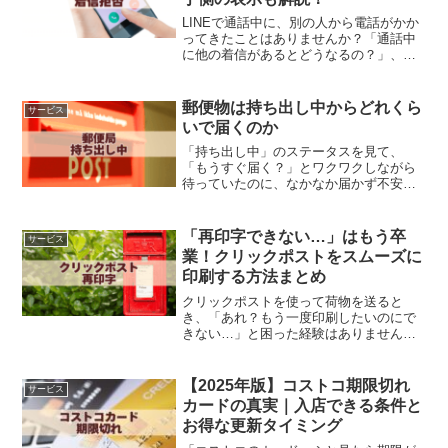
LINEで通話中に、別の人から電話がかか
ってきたことはありませんか？「通話中
に他の着信があるとどうなるの？」、
「着信拒否したら相手にはどう表示され
る？」と疑問に思うこともあるでしょ
う。本記事では、LINE通話中の着信の仕
郵便物は持ち出し中からどれくら
サービス
組みと、着信拒否した...
いで届くのか
「持ち出し中」のステータスを見て、
「もうすぐ届く？」とワクワクしながら
待っていたのに、なかなか届かず不安に
なった経験はありませんか？実は、郵便
局の「持ち出し中」は一概に“すぐ届く”と
は限らないのです。この記事では、「郵
「再印字できない…」はもう卒
サービス
便局 持ち出し中から何...
業！クリックポストをスムーズに
印刷する方法まとめ
クリックポストを使って荷物を送ると
き、「あれ？もう一度印刷したいのにで
きない…」と困った経験はありません
か？特にスマホやiPhoneから操作してい
ると、画面がうまく表示されなかった
り、エラーが出てしまったりと、思わぬ
【2025年版】コストコ期限切れ
サービス
トラブルに戸惑うこともあ...
カードの真実｜入店できる条件と
お得な更新タイミング