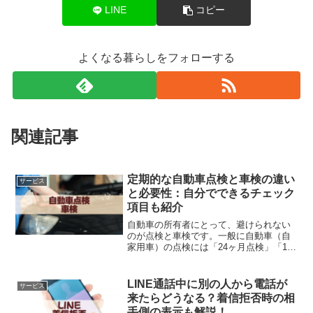
LINE
コピー
よくなる暮らしをフォローする
関連記事
定期的な自動車点検と車検の違い
サービス
と必要性：自分でできるチェック
項目も紹介
自動車の所有者にとって、避けられない
のが点検と車検です。一般に自動車（自
家用車）の点検には「24ヶ月点検」「12
ヶ月点検」「車検」の区分が存在します
が、それぞれにどのような違いがあるの
でしょうか？点検の費用は期間によって
LINE通話中に別の人から電話が
サービス
異なりますし、適切な...
来たらどうなる？着信拒否時の相
手側の表示も解説！