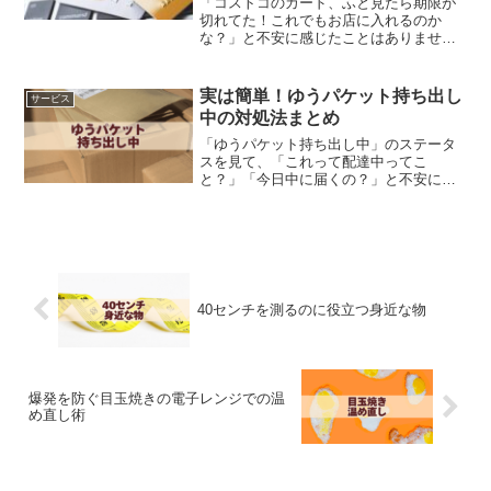
「コストコのカード、ふと見たら期限が
切れてた！これでもお店に入れるのか
な？」と不安に感じたことはありません
か。実は、お店に入るときの確認方法に
よっては、期限が切れてしまった会員カ
ードでも入店可能なケースがあります。
実は簡単！ゆうパケット持ち出し
サービス
ただし、入店できたとしても...
中の対処法まとめ
「ゆうパケット持ち出し中」のステータ
スを見て、「これって配達中ってこ
と？」「今日中に届くの？」と不安にな
った経験はありませんか？この表示は、
郵便局の配達員があなたの荷物を持って
配達に出ている状態を意味します。しか
し、具体的な配達時間がわから...
40センチを測るのに役立つ身近な物
爆発を防ぐ目玉焼きの電子レンジでの温
め直し術