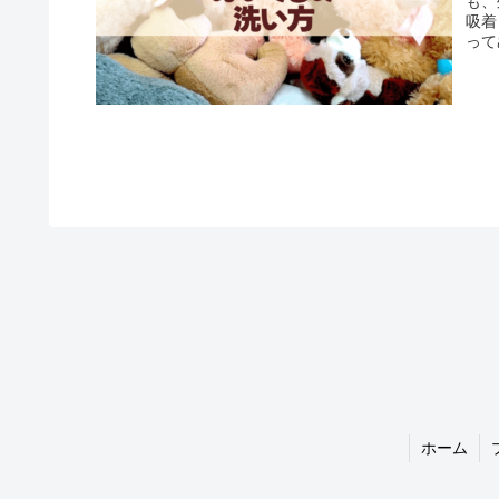
も、
吸着
って
ホーム