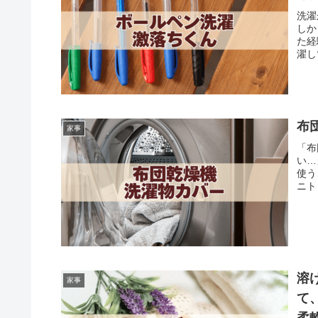
洗濯
しか
た経
濯し
布
家事
「布
い…
使う
ニト
溶
家事
て