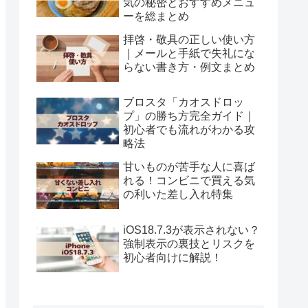
気の秘密とおすすめメニュ
ーを総まとめ
拝啓・敬具の正しい使い方
｜メールと手紙で失礼にな
らない書き方・例文まとめ
ブロスタ「カオスドロッ
プ」の勝ち方完全ガイド｜
初心者でも流れがわかる攻
略法
甘いものが苦手な人に喜ば
れる！コンビニで買える気
の利いた差し入れ特集
iOS18.7.3が表示されない？
強制表示の裏技とリスクを
初心者向けに解説！