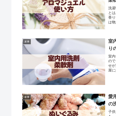
柔
洗濯
とは
香り
は物
室
家事
り
室内
ので
せが
屋に
愛
家事
の
子供