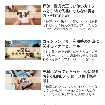
拝啓・敬具の正しい使い方｜メー
習慣
ルと手紙で失礼にならない書き
方・例文まとめ
「拝啓」や「敬具」、聞いたことはある
けれど正しく使える自信がない…そんな
方は多いのではないでしょうか。特にビ
ジネスメールや書類では、言葉遣いひと
つで印象が大きく変わります。本記事で
は、拝啓・敬具の基本的な意味から、使
コインランドリー利用時の外出に
習慣
うべき場面・避けるべきケ...
関するマナーとルール
忙しい日々の中で便利に使えるコインラ
ンドリー。しかし、洗濯中にその場を離
れる人も多く、マナーやルールを守らな
いとトラブルの原因にもなりかねませ
ん。この記事では、コインランドリー利
用中の外出に関する基本マナーから、安
先輩に送ってもらった！心に残る
習慣
全な使い方や効率的な時間の...
お礼のLINEメッセージ集【保存
版】
「先輩に何かしてもらったけど、どんな
ふうにお礼のLINEを送ればいいんだろ
う…」そんなふうに迷った経験はありま
せんか？お世話になった先輩に感謝の気
持ちを伝えたいけれど、文章が思いつか