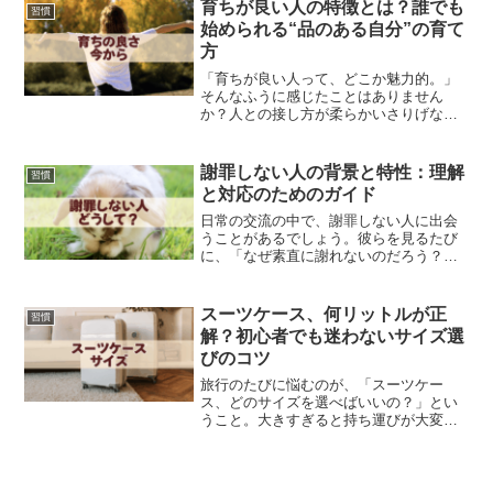
なかったり、「ちょっと堅すぎるか
育ちが良い人の特徴とは？誰でも
習慣
な？」「カジュアルすぎるか...
始められる“品のある自分”の育て
方
「育ちが良い人って、どこか魅力的。」
そんなふうに感じたことはありません
か？人との接し方が柔らかいさりげない
気配りができる場の空気を穏やかにする
雰囲気があるでも一方で、こんな悩みを
抱えていませんか？「育ちが悪いと思わ
謝罪しない人の背景と特性：理解
習慣
れていないか不安」「マナー...
と対応のためのガイド
日常の交流の中で、謝罪しない人に出会
うことがあるでしょう。彼らを見るたび
に、「なぜ素直に謝れないのだろう？」
と疑問に思うことも少なくありません。
こうした人々は、自分の過ちを認めるよ
りも言い訳をしたり、他人のせいにした
スーツケース、何リットルが正
習慣
りすることが多いです。そ...
解？初心者でも迷わないサイズ選
びのコツ
旅行のたびに悩むのが、「スーツケー
ス、どのサイズを選べばいいの？」とい
うこと。大きすぎると持ち運びが大変だ
し、小さすぎると荷物が入らなくて困っ
てしまいますよね。特に女性にとって
は、見た目のバランスや扱いやすさも大
切なポイント。この記事では、...