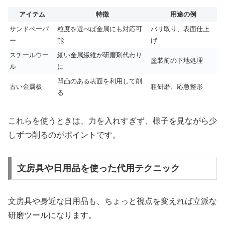
アイテム
特徴
用途の例
サンドペーパ
粒度を選べば金属にも対応可
バリ取り、表面仕上
ー
能
げ
スチールウー
細い金属繊維が研磨剤代わり
塗装前の下地処理
ル
に
凹凸のある表面を利用して削
古い金属板
粗研磨、応急整形
る
これらを使うときは、力を入れすぎず、様子を見ながら少
しずつ削るのがポイントです。
文房具や日用品を使った代用テクニック
文房具や身近な日用品も、ちょっと視点を変えれば立派な
研磨ツールになります。