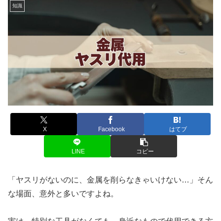
知識
X
Facebook
はてブ
LINE
コピー
「ヤスリがないのに、金属を削らなきゃいけない…」そん
な場面、意外と多いですよね。