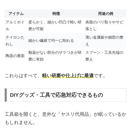
アイテム
特徴
用途の例
アルミホイ
柔らかく、細かい凹凸で軽い研
表面のバリ取りやサビ
ル
磨が可能
落とし
ナイロンた
薄い金属板や細部の整
細かい繊維で均一に削れる
わし
え
釉薬がない部分のザラつきが研
スプーン・工具先端の
陶器の裏面
磨に有効
整え
これらはすべて、
軽い研磨や仕上げに最適
です。
DIYグッズ・工具で応急対応できるもの
工具箱を開くと、意外な「ヤスリ代用品」が眠っているか
もしれません。