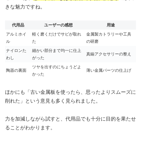
きな魅力ですね。
代用品
ユーザーの感想
用途
アルミホイ
軽く磨くだけでサビが取れ
金属製カトラリーや工具
ル
た
の研磨
ナイロンた
細かい部分まで均一に仕上
真鍮アクセサリーの整え
わし
がった
ツヤを出すのにちょうどよ
陶器の裏面
薄い金属パーツの仕上げ
かった
ほかにも「古い金属板を使ったら、思ったよりスムーズに
削れた」という意見も多く見られました。
力を加減しながら試すと、代用品でも十分に目的を果たせ
ることがわかります。