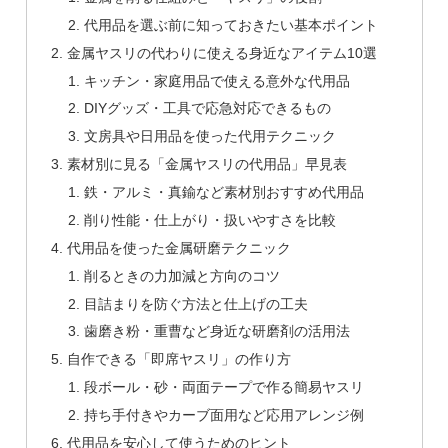
代用品を選ぶ前に知っておきたい基本ポイント
金属ヤスリの代わりに使える身近なアイテム10選
キッチン・家庭用品で使える意外な代用品
DIYグッズ・工具で応急対応できるもの
文房具や日用品を使った代用テクニック
素材別に見る「金属ヤスリの代用品」早見表
鉄・アルミ・真鍮など素材別おすすめ代用品
削り性能・仕上がり・扱いやすさを比較
代用品を使った金属研磨テクニック
削るときの力加減と方向のコツ
目詰まりを防ぐ方法と仕上げの工夫
歯磨き粉・重曹など身近な研磨剤の活用法
自作できる「即席ヤスリ」の作り方
段ボール・砂・両面テープで作る簡易ヤスリ
持ち手付きやカーブ面用など応用アレンジ例
代用品を安心して使うためのヒント