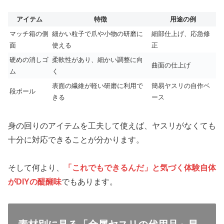
アイテム
特徴
用途の例
マッチ箱の側
細かい粒子で爪や小物の研磨に
細部仕上げ、応急修
面
使える
正
硬めの消しゴ
柔軟性があり、細かい調整に向
曲面の仕上げ
ム
く
表面の繊維が軽い研磨に利用で
簡易ヤスリの自作ベ
段ボール
きる
ース
身の回りのアイテムを工夫して使えば、ヤスリがなくても
十分に対応できることが分かります。
そして何より、
「これでもできるんだ」と気づく体験自体
がDIYの醍醐味
でもあります。