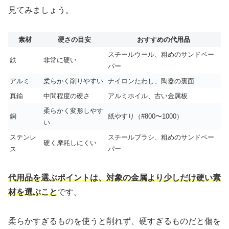
見てみましょう。
素材
硬さの目安
おすすめの代用品
スチールウール、粗めのサンドペー
鉄
非常に硬い
パー
アルミ
柔らかく削りやすい
ナイロンたわし、陶器の裏面
真鍮
中間程度の硬さ
アルミホイル、古い金属板
柔らかく変形しやす
銅
紙やすり（#800〜1000）
い
ステンレ
スチールブラシ、粗めのサンドペー
硬く摩耗しにくい
ス
パー
代用品を選ぶポイントは、対象の金属より少しだけ硬い素
材を選ぶこと
です。
柔らかすぎるものを使うと削れず、硬すぎるものだと傷を