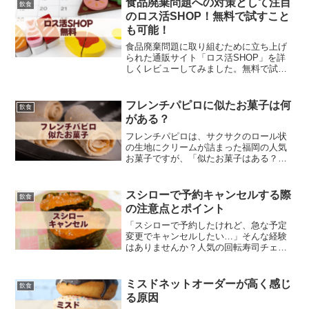
食品廃棄問題への対策として注目
飲食
多いのではないでしょうか。今...
のロス活SHOP！無料で試すこと
も可能！
食品廃棄問題に取り組むために立ち上げ
られた通販サイト「ロス活SHOP」を詳
しくレビューしてみました。無料で試せ
る商品もあるため、特にその点に注目し
ています。この記事で紹介する内容は以
下の通りです。ロス活SHOPの基本情報
フレンチパピロに似たお菓子は何
飲食
と特徴実際の利用者の...
がある？
フレンチパピロは、サクサクのロール状
の生地にクリームが詰まった福岡の人気
お菓子ですが、「似たお菓子はある？」
と気になったことはありませんか？その
軽やかな食感とほどよい甘さのクリーム
が特徴で、多くの人に親しまれていま
スシローで予約キャンセルする際
飲食
す。昔から愛されてきたこの...
の注意点とポイント
「スシローで予約したけれど、急な予定
変更でキャンセルしたい…」そんな経験
はありませんか？人気の回転寿司チェー
ン・スシローでは、便利な予約システム
が整っていますが、予約キャンセルにも
ルールや注意点があるのをご存知でしょ
ミスドネットオーダーが高く感じ
飲食
うか？本記事では、スシロ...
る原因