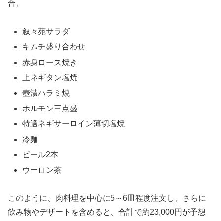
合、
叙々苑サラダ
キムチ盛り合わせ
赤身ロース焼き
上ネギタン塩焼
壺漬ハラミ焼
ホルモン三点盛
特選ネギサーロイン薄切塩焼
冷麺
ビール2本
ウーロン茶
このように、肉料理を中心に5～6皿程度注文し、さらに
飲み物やデザートを含めると、合計で約23,000円が予想