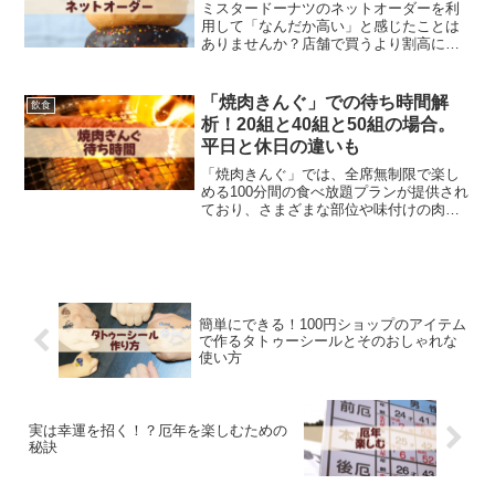
ミスタードーナツのネットオーダーを利
用して「なんだか高い」と感じたことは
ありませんか？店舗で買うより割高に感
じる理由には、さまざまな要素が絡んで
います。価格の違いに気づいたとき、不
満や疑問を抱く方も多いかもしれません
「焼肉きんぐ」での待ち時間解
飲食
が、実はその背景には利便...
析！20組と40組と50組の場合。
平日と休日の違いも
「焼肉きんぐ」では、全席無制限で楽し
める100分間の食べ放題プランが提供され
ており、さまざまな部位や味付けの肉料
理のほか、ご飯物やフライドポテトなど
多彩なサイドメニューが揃っています。
これらのメニューは、どの年代や性別の
方にも愛され、幅広い...
簡単にできる！100円ショップのアイテム
で作るタトゥーシールとそのおしゃれな
使い方
実は幸運を招く！？厄年を楽しむための
秘訣