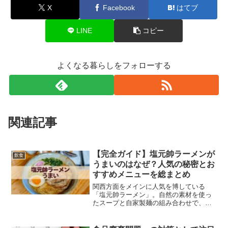
X
Facebook
はてブ
LINE
コピー
よくなる暮らしをフォローする
関連記事
【完全ガイド】塩元帥ラーメンが
飲食
うまいのはなぜ？人気の秘密とお
すすめメニューを総まとめ
関西方面をメインに人気を博している
「塩元帥ラーメン」。自然の素材を使っ
たスープと自家製麺の組み合わせで、全
国にファンを増やしています。でも、
「どのメニューを選べばいい？」「他の
ラーメン店と何が違うの？」と迷う方も