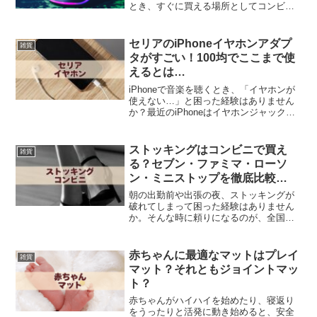
とき、すぐに買える場所としてコンビニ
でUSBマウスを購入できるか気になりま
すよね。本記事では、コンビニでのUSB
マウスの販売状況を詳しく調査し、どの
セリアのiPhoneイヤホンアダプ
雑貨
店舗で手に入るのかを...
タがすごい！100均でここまで使
えるとは…
iPhoneで音楽を聴くとき、「イヤホンが
使えない…」と困った経験はありません
か？最近のiPhoneはイヤホンジャックが
廃止されているため、有線イヤホンを使
うには変換アダプタが必要になります。
でも、Apple純正のアダプタはちょっと高
ストッキングはコンビニで買え
雑貨
いし、...
る？セブン・ファミマ・ローソ
ン・ミニストップを徹底比較
【2025年版】
朝の出勤前や出張の夜、ストッキングが
破れてしまって困った経験はありません
か。そんな時に頼りになるのが、全国ど
こにでもあるコンビニのストッキングで
す。セブンイレブン・ファミリーマー
ト・ローソン・ミニストップでは、黒や
赤ちゃんに最適なマットはプレイ
雑貨
ベージュの定番カラーはもち...
マット？それともジョイントマッ
ト？
赤ちゃんがハイハイを始めたり、寝返り
をうったりと活発に動き始めると、安全