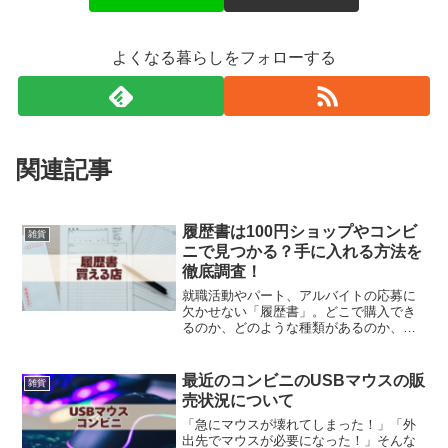
よくなる暮らしをフォローする
関連記事
履歴書は100円ショップやコンビ
雑貨
ニで見つかる？手に入れる方法を
徹底調査！
就職活動やパート、アルバイトの応募に
欠かせない「履歴書」。どこで購入でき
るのか、どのような種類があるのか、ど
こが購入に最適か、選択肢は多岐にわた
ります。今回は、100円ショップ（ダイソ
ー、セリア、キャンドゥ）やコンビニな
最近のコンビニのUSBマウスの販
雑貨
どで履歴書を手に入れ...
売状況について
「急にマウスが壊れてしまった！」「外
出先でマウスが必要になった！」そんな