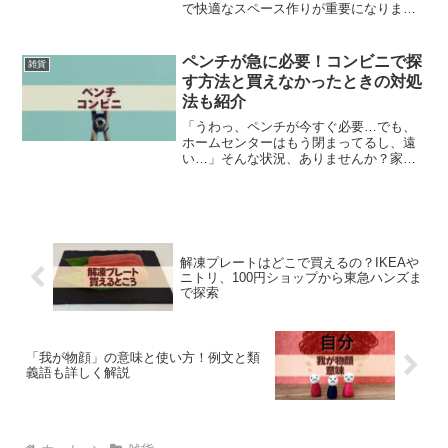
で快適なスペース作りが重要になりま
す。その中でも特に悩ましいのが、床に
敷くマットの選び方。プレイマットとジ
ョイントマットのどちらが赤ちゃんにと
ペンチが急に必要！コンビニで探
雑貨
って最適なのか、多くのママ...
す方法と買えなかったときの対処
法も紹介
「うわっ、ペンチが今すぐ必要…でも、
ホームセンターはもう閉まってるし、遠
い…」そんな状況、ありませんか？家具
の組み立て中、急な配線作業、ちょっと
した修理など、ペンチが1本あるだけで解
決できる場面って意外と多いんです。で
も困るのは「今すぐ使い...
解凍プレートはどこで買えるの？IKEAや
ニトリ、100円ショップから東急ハンズま
で探索
「我が物顔」の意味と使い方！例文と類
義語も詳しく解説