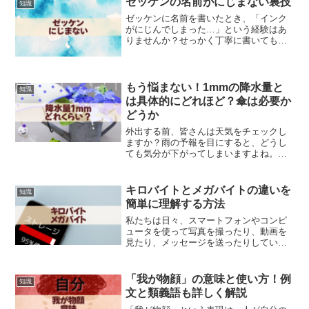
ゼッケンの名前がにじまない裏技
知識
ゼッケンに名前を書いたとき、「インク
がにじんでしまった…」という経験はあ
りませんか？せっかく丁寧に書いても、
にじんで読みにくくなったり、見栄えが
悪くなったりするとガッカリしますよ
ね。この記事では、ゼッケンの名前がに
じまない裏技やアイデアを徹...
もう悩まない！1mmの降水量と
知識
は具体的にどれほど？傘は必要か
どうか
外出する前、皆さんは天気をチェックし
ますか？雨の予報を目にすると、どうし
ても気分が下がってしまいますよね。特
に楽しみにしていたイベントの日に雨が
降ると、がっかりしてしまうのは当然で
す。しかし、雨の予報を見たからと言っ
キロバイトとメガバイトの違いを
知識
て、すぐに計画を変える必...
簡単に理解する方法
私たちは日々、スマートフォンやコンピ
ュータを使って写真を撮ったり、動画を
見たり、メッセージを送ったりしていま
す。その際にデータ容量がどれくらい必
要かを考えたことはありますか？例えば
「1メガバイト(MB)」や「1ギガバイト
「我が物顔」の意味と使い方！例
知識
(GB)」といった言...
文と類義語も詳しく解説