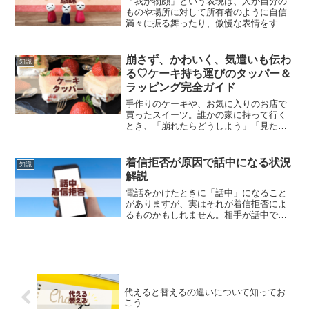
「我が物顔」という表現は、人が自分の
ものや場所に対して所有者のように自信
満々に振る舞ったり、傲慢な表情をする
様子を指します。この言葉は、特に自分
のものではないものに対して、まるで自
分のものかのように振る舞う人を指摘す
崩さず、かわいく、気遣いも伝わ
知識
る際に使われます。たとえ...
る♡ケーキ持ち運びのタッパー＆
ラッピング完全ガイド
手作りのケーキや、お気に入りのお店で
買ったスイーツ。誰かの家に持って行く
とき、「崩れたらどうしよう」「見た目
がぐちゃぐちゃだと恥ずかしいかも」っ
て不安になったことはありませんか？特
に、電車や自転車などで移動する時は、
着信拒否が原因で話中になる状況
知識
ちょっとの揺れや傾きでケ...
解説
電話をかけたときに「話中」になること
がありますが、実はそれが着信拒否によ
るものかもしれません。相手が話中でな
くても、着信拒否設定によって通話でき
ないことがあります。特に、相手が意図
的に番号をブロックしている場合や、キ
ャリアの迷惑電話防止機能...
代えると替えるの違いについて知ってお
こう